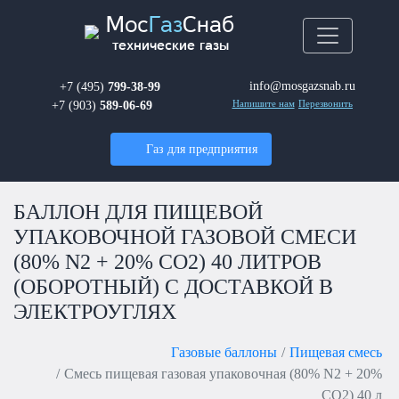
Мос
Газ
Снаб
технические газы
info@mosgazsnab.ru
+7 (495)
799-38-99
+7 (903)
589-06-69
Напишите нам
Перезвонить
Газ для предприятия
БАЛЛОН ДЛЯ ПИЩЕВОЙ
УПАКОВОЧНОЙ ГАЗОВОЙ СМЕСИ
(80% N2 + 20% CO2) 40 ЛИТРОВ
(ОБОРОТНЫЙ) С ДОСТАВКОЙ В
ЭЛЕКТРОУГЛЯХ
Газовые баллоны
Пищевая смесь
Смесь пищевая газовая упаковочная (80% N2 + 20%
CO2) 40 л