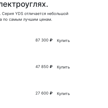
лектроуглях.
. Серия YDS отличается небольшой
а по самым лучшим ценам.
87 300
₽
Купить
47 850
₽
Купить
27 600
₽
Купить