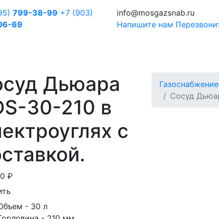
95)
799-38-99
+7 (903)
info@mosgazsnab.ru
06-69
Напишите нам
Перезвони
осуд Дьюара
Газоснабжение
Сосуд Дьюа
S-30-210 в
ектроуглях с
ставкой.
00
₽
ить
Объем
- 30 л
Горловина
- 210 мм