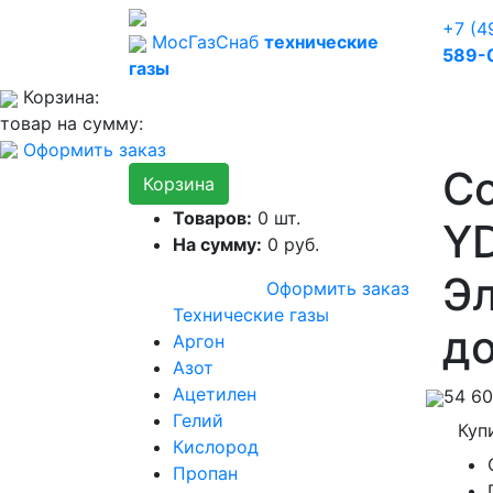
+7 (4
Мос
Газ
Снаб
технические
589-
газы
Корзина:
товар на сумму:
Оформить заказ
С
Корзина
Товаров:
0
шт.
YD
На сумму:
0
руб.
Эл
Оформить заказ
Технические газы
до
Аргон
Азот
Ацетилен
54 6
Гелий
Куп
Кислород
Пропан