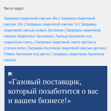
Часто ищут:
Заправка сварочной смесью 40л
|
Заправка сварочной
смесью 10л
|
Заправка сварочной смесью 5л
|
Заправка
сварочной смесью новых баллонов
|
Заправка сварочной
смесью оборотных баллонов
|
Аренда баллонов под
сварочную смесь
|
Заправка сварочной смеси аргона и
углекислоты
|
Заправка баллонов сварочной смесью аргона
|
Обмен баллонов под аргон
|
Заправка сварочных баллонов
смесью
«Газовый поставщик,
который позаботится о вас
и вашем бизнесе!»